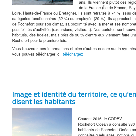
ans. Ils viennent plutôt des régi
de la France (Île de France, Pay
Loire, Hauts-de-France ou Bretagne). Ils sont retraités à 74 % issus d
catégories fonctionnaires (32 %) ou employés (29 %). Ils apprécient la
de Rochefort pour son climat, sa proximité avec la mer et ses nombr
possibilités d'activités (excursions, visites...). Nos curistes sont souv
habitués, des fidèles, mais près de 30 % d'entre eux viennent faire un
Rochefort pour la première fois.
Vous trouverez ces informations et bien d'autres encore sur la synthè
vous pouvez télécharger ici.
téléchargez
Image et identité du territoire, ce qu'e
disent les habitants
Courant 2016, le CODEV
Rochefort Océan a consulté 330
habitants de Rochefort Océan po
connaître quels sites, notions ou