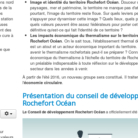
ons nord
Image et identité du territoire Rochefort Océan
. Douceur 
s de la
paysages, mer et patrimoine, le territoire ne manque pas d'at
es
pourtant, l'image du territoire reste floue. Sur quels leviers p
 station
s'appuyer pour dynamiser cette image ? Quels lieux, quels 
euses
quels valeurs peuvent être assez fédérateurs pour porter ce
ent des
définitive qu'est-ce qui fait l'identité de ce territoire ?
e cure à
Les impacts économique du thermalisme sur le territoir
Rochefort Océan
. On le sait tous, l'établissement thermal 
est un atout et un acteur économique important du territoire.
se que
avenir le thermalisme rochefortais peut-il se préparer ? Conna
économique du thermalisme à l'échelle du territoire de Roch
un préalable indispensable à toute réflexion sur le développ
secteur dans les années à venir.
À partir de l'été 2016, un nouveau groupe sera constitué. Il traite
l'
économie circulaire
.
n
Présentation du conseil de dévelo
Rochefort Océan
Le Conseil de développement Rochefort Océan
a officiellement été
ur
 valeurs