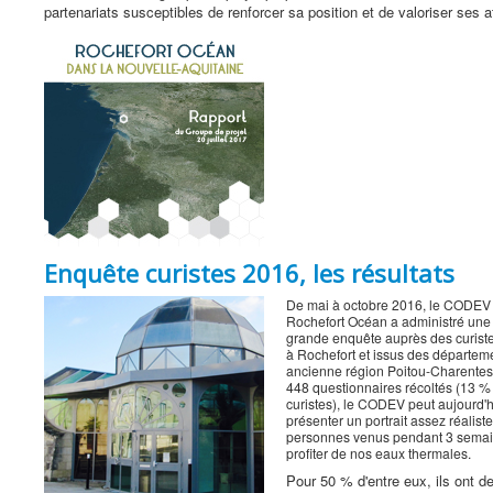
partenariats susceptibles de renforcer sa position et de valoriser ses a
Enquête curistes 2016, les résultats
De mai à octobre 2016, le CODEV
Rochefort Océan a administré une
grande enquête auprès des curist
à Rochefort et issus des départem
ancienne région Poitou-Charentes
448 questionnaires récoltés (13 %
curistes), le CODEV peut aujourd'h
présenter un portrait assez réalist
personnes venus pendant 3 sema
profiter de nos eaux thermales.
Pour 50 % d'entre eux, ils ont d