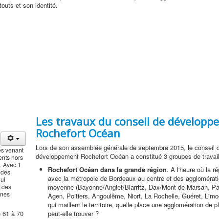
touts et son identité.
Les travaux du conseil de développ
Rochefort Océan
Lors de son assemblée générale de septembre 2015, le conseil 
es venant
développement Rochefort Océan a constitué 3 groupes de travail
ents hors
. Avec 1
Rochefort Océan dans la grande région
. A l'heure où la r
 des
avec la métropole de Bordeaux au centre et des agglomératio
ui
e des
moyenne (Bayonne/Anglet/Biarritz, Dax/Mont de Marsan, Pa
ines
Agen, Poitiers, Angoulême, Niort, La Rochelle, Guéret, Limog
qui maillent le territoire, quelle place une agglomération de plu
e 61 à 70
peut-elle trouver ?