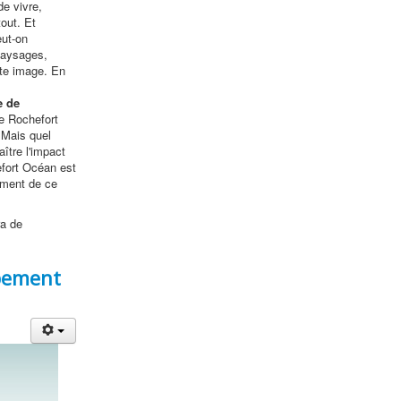
de vivre,
out. Et
eut-on
paysages,
tte image. En
e de
de Rochefort
 Mais quel
ître l'impact
efort Océan est
ement de ce
ra de
ppement