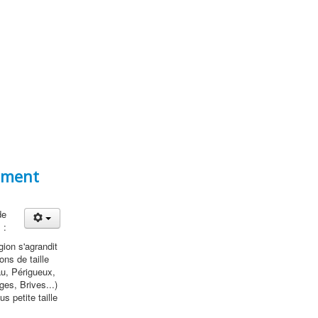
ement
de
 :
égion s'agrandit
ns de taille
u, Périgueux,
es, Brives...)
s petite taille