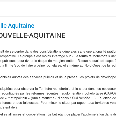
lle Aquitaine
OUVELLE-AQUITAINE
nait de se perdre dans des considérations générales sans opérationalité pratiq
prospective. Le groupe s’est moins interrogé sur « Le territoire rochefortais da
 publiques pour éviter le risque de marginalisation. Risque auquel est exposé t
 la limite Sud de l’aire urbaine rochelaise, elle même au Nord Ouest de la ré
ponibles auprès des services publics et de la presse, les projets de développ
aptées pour observer le Territoire rochefortais et le situer dans les nouveau
ts, reconfigurés par les réformes récentes : agglomération rochefortaise (CARO
ce « métropolitain » (Aunis maritime / Niortais / Sud Vendée …). L’audition de
 forces et ses faiblesses. Pour mieux le situer par rapport aux territoires voi
xistent déjà.
elles alliances et coopérations. Le but étant de placer l’agglomération dans 