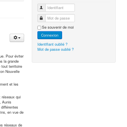
Identifiant
Mot de passe
Se souvenir de moi
Connexion
Identifiant oublié ?
Mot de passe oublié ?
ue. Pour éviter
ns la grande
out territoire
gion Nouvelle
ement et les
x réseaux qui
), Aunis
 différentes
sins, en vue de
des réseaux de