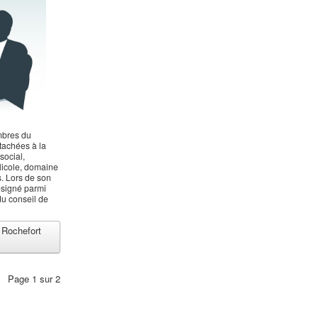
mbres du
tachées à la
social,
licole, domaine
. Lors de son
ésigné parmi
du conseil de
 Rochefort
Page 1 sur 2